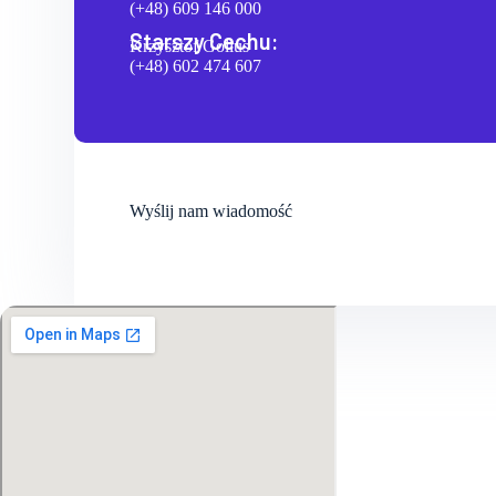
(+48) 609 146 000
Starszy Cechu:
Krzysztof Gollus
(+48) 602 474 607
Wyślij nam wiadomość