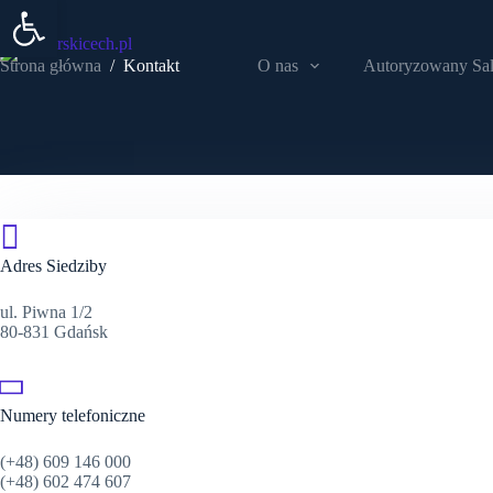
Open toolbar
Przejdź
do
treści
O nas
Autoryzowany Sa
Strona główna
/
Kontakt
Adres Siedziby
ul. Piwna 1/2
80-831 Gdańsk
Numery telefoniczne
(+48) 609 146 000
(+48) 602 474 607