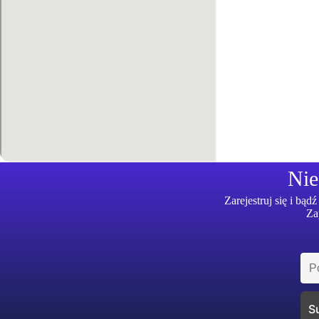
Nie
Zarejestruj się i bą
Za