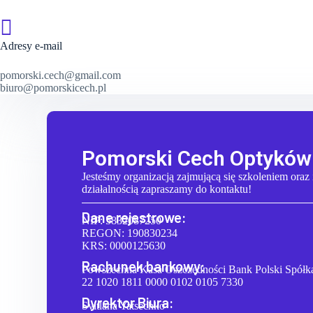
Adresy e-mail
pomorski.cech@gmail.com
biuro@pomorskicech.pl
Pomorski Cech Optyków
Jesteśmy organizacją zajmującą się szkoleniem oraz
działalnością zapraszamy do kontaktu!
Dane rejestrowe:
NIP: 5832087250
REGON: 190830234
KRS: 0000125630
Rachunek bankowy:
Powszechna Kasa Oszczędności Bank Polski Spółk
22 1020 1811 0000 0102 0105 7330
Dyrektor Biura:
Svitlana Yatsechko