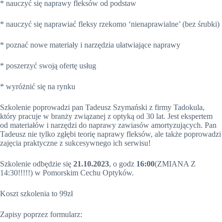
* nauczyć się naprawy fleksów od podstaw
* nauczyć się naprawiać fleksy rzekomo ‘nienaprawialne’ (bez śrubki)
* poznać nowe materiały i narzędzia ułatwiające naprawy
* poszerzyć swoją ofertę usług
* wyróżnić się na rynku
Szkolenie poprowadzi pan Tadeusz Szymański z firmy Tadokula,
który pracuje w branży związanej z optyką od 30 lat. Jest ekspertem
od materiałów i narzędzi do naprawy zawiasów amortyzujących. Pan
Tadeusz nie tylko zgłębi teorię naprawy fleksów, ale także poprowadzi
zajęcia praktyczne z sukcesywnego ich serwisu!
Szkolenie odbędzie się
21.10.2023
, o godz
16:00
(ZMIANA Z
14:30!!!!!) w Pomorskim Cechu Optyków.
Koszt szkolenia to 99zł
Zapisy poprzez formularz: