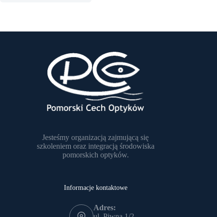
Jesteśmy organizacją zajmującą się
szkoleniem oraz integracją środowiska
pomorskich optyków.
Informacje kontaktowe
Adres:
ul. Piwna 1/2