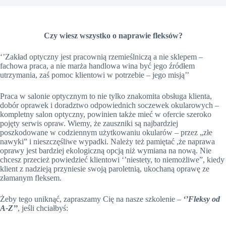
Czy wiesz wszystko o naprawie fleksów?
‘’Zakład optyczny jest pracownią rzemieślniczą a nie sklepem –
fachowa praca, a nie marża handlowa wina być jego źródłem
utrzymania, zaś pomoc klientowi w potrzebie – jego misją’’
Praca w salonie optycznym to nie tylko znakomita obsługa klienta,
dobór oprawek i doradztwo odpowiednich soczewek okularowych –
kompletny salon optyczny, powinien także mieć w ofercie szeroko
pojęty serwis opraw. Wiemy, że zauszniki są najbardziej
poszkodowane w codziennym użytkowaniu okularów – przez „złe
nawyki” i nieszczęśliwe wypadki. Należy też pamiętać ,że naprawa
oprawy jest bardziej ekologiczną opcją niż wymiana na nową. Nie
chcesz przecież powiedzieć klientowi ‘’niestety, to niemożliwe”, kiedy
klient z nadzieją przyniesie swoją paroletnią, ukochaną oprawę ze
złamanym fleksem.
Żeby tego uniknąć, zapraszamy Cię na nasze szkolenie –
‘’Fleksy od
A-Z’’
, jeśli chciałbyś: