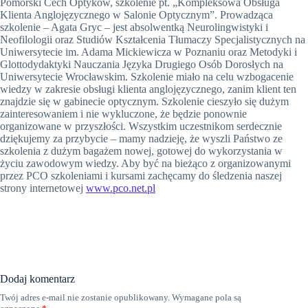
Pomorski Cech Optyków, szkolenie pt. „Kompleksowa Obsługa
Klienta Anglojęzycznego w Salonie Optycznym”. Prowadząca
szkolenie – Agata Gryc – jest absolwentką Neurolingwistyki i
Neofilologii oraz Studiów Kształcenia Tłumaczy Specjalistycznych na
Uniwersytecie im. Adama Mickiewicza w Poznaniu oraz Metodyki i
Glottodydaktyki Nauczania Języka Drugiego Osób Dorosłych na
Uniwersytecie Wrocławskim. Szkolenie miało na celu wzbogacenie
wiedzy w zakresie obsługi klienta anglojęzycznego, zanim klient ten
znajdzie się w gabinecie optycznym. Szkolenie cieszyło się dużym
zainteresowaniem i nie wykluczone, że będzie ponownie
organizowane w przyszłości. Wszystkim uczestnikom serdecznie
dziękujemy za przybycie – mamy nadzieję, że wyszli Państwo ze
szkolenia z dużym bagażem nowej, gotowej do wykorzystania w
życiu zawodowym wiedzy. Aby być na bieżąco z organizowanymi
przez PCO szkoleniami i kursami zachęcamy do śledzenia naszej
strony internetowej
www.pco.net.pl
Dodaj komentarz
Twój adres e-mail nie zostanie opublikowany.
Wymagane pola są