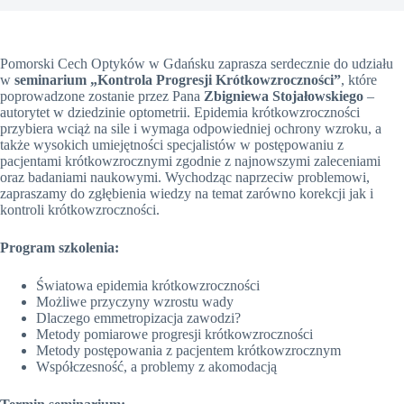
Pomorski Cech Optyków w Gdańsku zaprasza serdecznie do udziału
w
seminarium „Kontrola Progresji Krótkowzroczności”
, które
poprowadzone zostanie przez Pana
Zbigniewa Stojałowskiego
–
autorytet w dziedzinie optometrii. Epidemia krótkowzroczności
przybiera wciąż na sile i wymaga odpowiedniej ochrony wzroku, a
także wysokich umiejętności specjalistów w postępowaniu z
pacjentami krótkowzrocznymi zgodnie z najnowszymi zaleceniami
oraz badaniami naukowymi. Wychodząc naprzeciw problemowi,
zapraszamy do zgłębienia wiedzy na temat zarówno korekcji jak i
kontroli krótkowzroczności.
Program szkolenia:
Światowa epidemia krótkowzroczności
Możliwe przyczyny wzrostu wady
Dlaczego emmetropizacja zawodzi?
Metody pomiarowe progresji krótkowzroczności
Metody postępowania z pacjentem krótkowzrocznym
Współczesność, a problemy z akomodacją